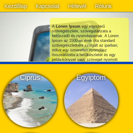
Kezdőlap
Kapcsolat
Hírlevél
Rólunk
A
Lorem Ipsum
egy egyszerû
szövegrészlete, szövegutánzata a
betûszedõ és nyomdaiparnak. A Lorem
Ipsum az 1500-as évek óta standard
szövegrészletként szolgált az iparban;
mikor egy ismeretlen nyomdász
összeállította a betûkészletét és egy
példa-könyvet vagy szöveget nyomott
papírra, ezt használta. Nem csak 5
évszázadot élt túl, de az elektronikus
betûkészleteknél is változatlanul
Ciprus
Egyiptom
megmaradt. Az 1960-as években
népszerûsítették a Lorem Ipsum
részleteket magukbafoglaló Letraset
lapokkal, és legutóbb softwarekkel mint
például az Aldus Pagemaker.