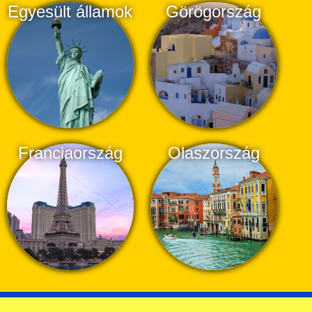
Egyesült államok
Görögország
Franciaország
Olaszország