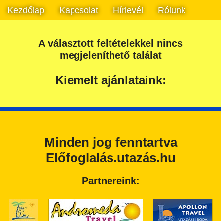
Kezdőlap
Kapcsolat
Hírlevél
Rólunk
A választott feltételekkel nincs
megjeleníthető találat
Kiemelt ajánlataink:
Minden jog fenntartva
Előfoglalás.utazás.hu
Partnereink: